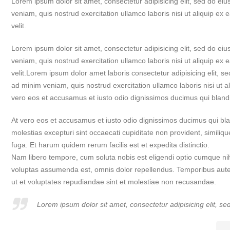
Lorem ipsum dolor sit amet, consectetur adipisicing elit, sed do e
veniam, quis nostrud exercitation ullamco laboris nisi ut aliquip ex
velit.
Lorem ipsum dolor sit amet, consectetur adipisicing elit, sed do e
veniam, quis nostrud exercitation ullamco laboris nisi ut aliquip ex
velit.Lorem ipsum dolor amet laboris consectetur adipisicing elit, 
ad minim veniam, quis nostrud exercitation ullamco laboris nisi ut 
vero eos et accusamus et iusto odio dignissimos ducimus qui blandi
At vero eos et accusamus et iusto odio dignissimos ducimus qui bla
molestias excepturi sint occaecati cupiditate non provident, similiqu
fuga. Et harum quidem rerum facilis est et expedita distinctio.
Nam libero tempore, cum soluta nobis est eligendi optio cumque ni
voluptas assumenda est, omnis dolor repellendus. Temporibus autem
ut et voluptates repudiandae sint et molestiae non recusandae.
Lorem ipsum dolor sit amet, consectetur adipisicing elit, s