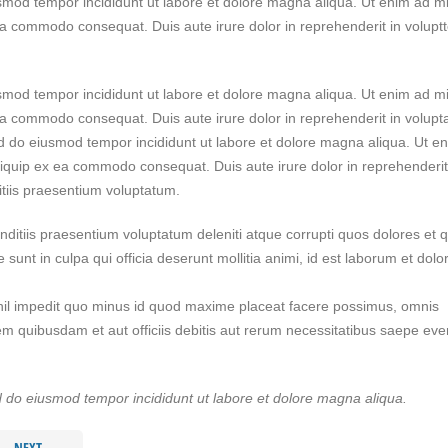
iusmod tempor incididunt ut labore et dolore magna aliqua. Ut enim ad m
 ea commodo consequat. Duis aute irure dolor in reprehenderit in volupt
iusmod tempor incididunt ut labore et dolore magna aliqua. Ut enim ad m
 ea commodo consequat. Duis aute irure dolor in reprehenderit in volupt
sed do eiusmod tempor incididunt ut labore et dolore magna aliqua. Ut e
aliquip ex ea commodo consequat. Duis aute irure dolor in reprehenderit
tiis praesentium voluptatum.
nditiis praesentium voluptatum deleniti atque corrupti quos dolores et 
e sunt in culpa qui officia deserunt mollitia animi, id est laborum et dol
hil impedit quo minus id quod maxime placeat facere possimus, omnis
 quibusdam et aut officiis debitis aut rerum necessitatibus saepe eve
ed do eiusmod tempor incididunt ut labore et dolore magna aliqua.
NEXT