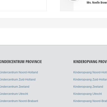
reprehenderit in voluptte velit. Lorem ipsum dolor sit amet, consectetur
Mrs. Noelle Brow
adipisicing elit, sed do eiusmod tempor incididunt ut labore et dolore
magna aliqua. Ut enim ad minim veniam, quis nostrud exercitation
ullamco laboris nisi ut aliquip ex ea commodo consequat. Duis aute
irure dolor in reprehenderit in voluptate velit.Lorem ipsum dolor amet
laboris consectetur adipisicing elit, sed do eiusmod tempor incididunt
ut labore et dolore magna aliqua. Ut enim ad minim veniam, quis
nostrud exercitation ullamco laboris nisi ut aliquip ex ea commodo
consequat. Duis aute irure dolor in reprehenderit.
KINDERCENTRUM PROVINCIE
KINDEROPVANG PROV
Kindercentrum Noord-Holland
Kinderopvang Noord-Hol
Kindercentrum Zuid-Holland
Kinderopvang Zuid-Holla
Kindercentrum Zeeland
Kinderopvang Zeeland
Kindercentrum Utrecht
Kinderopvang Utrecht
Kindercentrum Noord-Brabant
Kinderopvang Noord-Bra