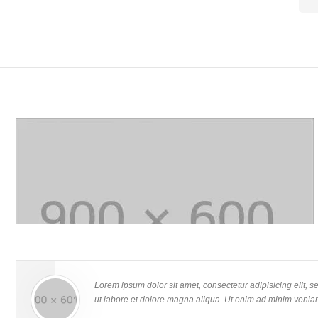
Suit Stores
Lorem ipsum dolor sit amet, consectetur adipisicing elit, sed do
eiusmod tempor incididunt ut labore et dolore magna aliqua. Ut enim
Lorem ipsum dolor sit amet, consectetur adipisicing elit, 
ad minim veniam, quis nostrud exercitation ullamco laboris nisi ut
ut labore et dolore magna aliqua. Ut enim ad minim veniam
aliquip ex ea commodo consequat. Duis aute irure dolor in