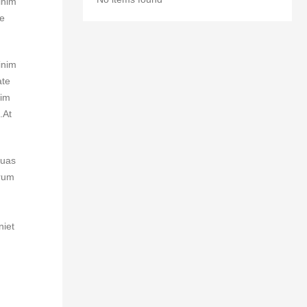
inim
te
inim
ate
nim
.At
quas
orum
niet