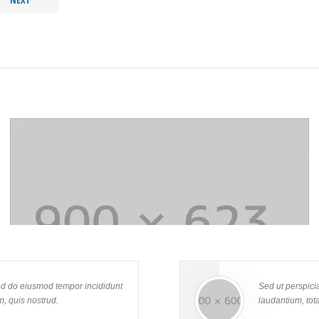
Healthcare
Lorem ipsum dolor sit amet, consectetur adipisicing elit, sed do
eiusmod tempor incididunt ut labore et dolore magna aliqua. Ut enim
sed do eiusmod tempor incididunt
Sed ut perspici
ad minim veniam, quis nostrud exercitation ullamco laboris nisi ut
, quis nostrud.
laudantium, tot
aliquip ex ea commodo consequat. Duis aute irure dolor in