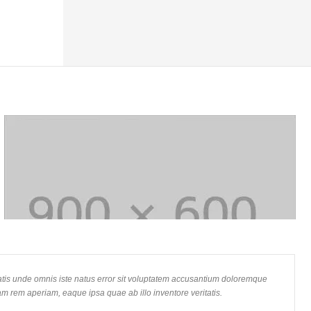
Shoes Stores
Lorem ipsum dolor sit amet, consectetur adipisicing elit, sed do
eiusmod tempor incididunt ut labore et dolore magna aliqua. Ut enim
atis unde omnis iste natus error sit voluptatem accusantium doloremque
ad minim veniam, quis nostrud exercitation ullamco laboris nisi ut
am rem aperiam, eaque ipsa quae ab illo inventore veritatis.
aliquip ex ea commodo consequat. Duis aute irure dolor in