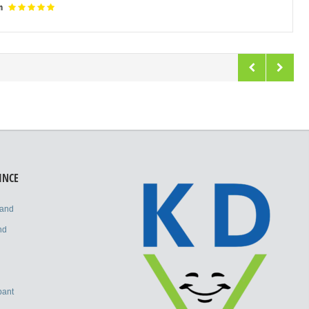
reprehenderit in voluptte velit. Lorem ipsum dolor sit amet, consectetur
n
adipisicing elit, sed do eiusmod tempor incididunt ut labore et dolore
magna aliqua. Ut enim ad minim veniam, quis nostrud exercitation
ullamco laboris nisi ut aliquip ex ea commodo consequat. Duis aute
irure dolor in reprehenderit in voluptate velit.Lorem ipsum dolor amet
laboris consectetur adipisicing elit, sed do eiusmod tempor incididunt
ut labore et dolore magna aliqua. Ut enim ad minim veniam, quis
nostrud exercitation ullamco laboris nisi ut aliquip ex ea commodo
consequat. Duis aute irure dolor in reprehenderit.
INCE
land
nd
bant