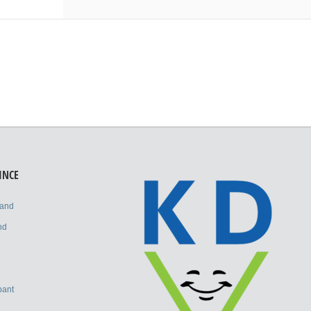
INCE
land
nd
bant