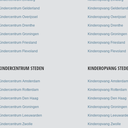
Kindercentrum Gelderland
Kinderopvang Gelderland
Kindercentrum Overijssel
Kinderopvang Overijssel
Kindercentrum Drenthe
Kinderopvang Drenthe
Kindercentrum Groningen
Kinderopvang Groningen
Kindercentrum Friesland
Kinderopvang Friesland
Kindercentrum Flevoland
Kinderopvang Flevoland
KINDERCENTRUM STEDEN
KINDEROPVANG STED
Kindercentrum Amsterdam
Kinderopvang Amsterda
Kindercentrum Rotterdam
Kinderopvang Rotterdam
Kindercentrum Den Haag
Kinderopvang Den Haag
Kindercentrum Groningen
Kinderopvang Groningen
Kindercentrum Leeuwarden
Kinderopvang Leeuward
Kindercentrum Zwolle
Kinderopvang Zwolle