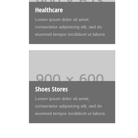
amet, consectetur adipisicing elit, sed
Healthcare
do eiusmod tempor incididunt ut
Lorem ipsum dolor sit amet,
labore et dolore magna aliqua. Ut
consectetur adipisicing elit, sed do
enim ad minim veniam, quis nostrud
eiusmod tempor incididunt ut labore
exercitation ullamco laboris nisi ut
et dolore magna aliqua. Ut enim ad
aliquip ex ea commodo consequat.
minim veniam, quis nostrud
Duis aute irure dolor in reprehenderit
exercitation ullamco laboris nisi ut
in voluptate velit.Lorem ipsum dolor
aliquip ex ea commodo consequat.
amet laboris consectetur adipisicing
Duis aute irure dolor in reprehenderit
elit, sed do eiusmod tempor incididunt
in voluptte velit. Lorem ipsum dolor sit
ut labore et dolore magna aliqua. Ut
amet, consectetur adipisicing elit, sed
Shoes Stores
enim ad minim veniam, quis nostrud
do eiusmod tempor incididunt ut
exercitation ullamco laboris nisi ut
Lorem ipsum dolor sit amet,
labore et dolore magna aliqua. Ut
aliquip ex ea commodo consequat.
consectetur adipisicing elit, sed do
enim ad minim veniam, quis nostrud
Duis aute irure dolor in reprehenderit.
eiusmod tempor incididunt ut labore
exercitation ullamco laboris nisi ut
et dolore magna aliqua. Ut enim ad
aliquip ex ea commodo consequat.
minim veniam, quis nostrud
Duis aute irure dolor in reprehenderit
exercitation ullamco laboris nisi ut
in voluptate velit.Lorem ipsum dolor