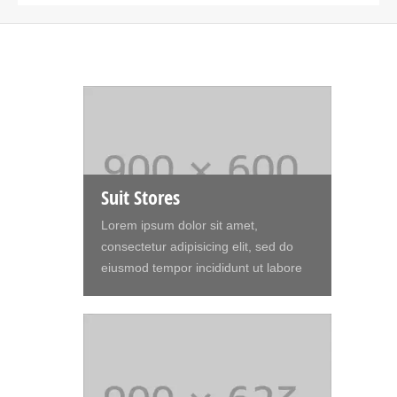
Suit Stores
Lorem ipsum dolor sit amet,
consectetur adipisicing elit, sed do
eiusmod tempor incididunt ut labore
et dolore magna aliqua. Ut enim ad
minim veniam, quis nostrud
exercitation ullamco laboris nisi ut
aliquip ex ea commodo consequat.
Duis aute irure dolor in reprehenderit
in voluptte velit. Lorem ipsum dolor sit