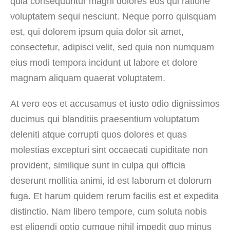
quia consequuntur magni dolores eos qui ratione
voluptatem sequi nesciunt. Neque porro quisquam
est, qui dolorem ipsum quia dolor sit amet,
consectetur, adipisci velit, sed quia non numquam
eius modi tempora incidunt ut labore et dolore
magnam aliquam quaerat voluptatem.
At vero eos et accusamus et iusto odio dignissimos
ducimus qui blanditiis praesentium voluptatum
deleniti atque corrupti quos dolores et quas
molestias excepturi sint occaecati cupiditate non
provident, similique sunt in culpa qui officia
deserunt mollitia animi, id est laborum et dolorum
fuga. Et harum quidem rerum facilis est et expedita
distinctio. Nam libero tempore, cum soluta nobis
est eligendi optio cumque nihil impedit quo minus