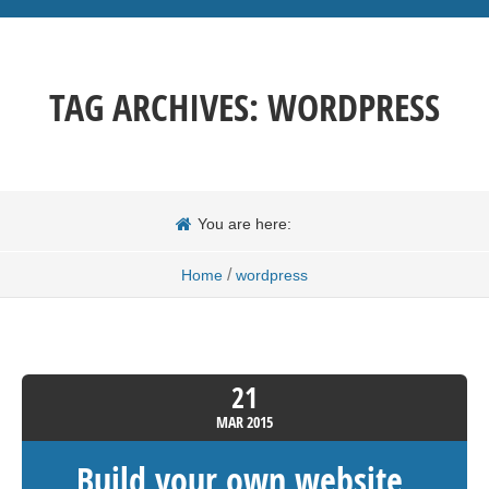
TAG ARCHIVES:
WORDPRESS
You are here:
/
Home
wordpress
21
MAR
2015
Build your own website