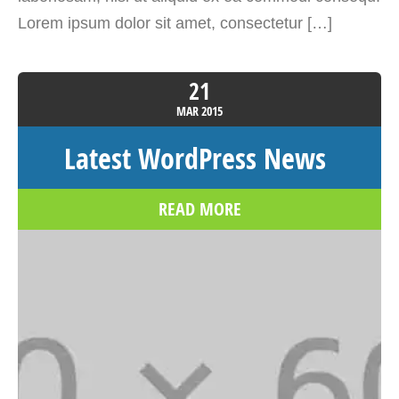
Lorem ipsum dolor sit amet, consectetur […]
21
MAR
2015
Latest WordPress News
READ MORE