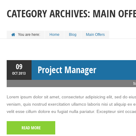
CATEGORY ARCHIVES:
MAIN OFF
You are here:
Home
Blog
Main Offers
09
Project Manager
OCT
2013
M
Lorem ipsum dolor sit amet, consectetur adipisicing elit, sed do e
veniam, quis nostrud exercitation ullamco laboris nisi ut aliquip ex
velit esse cillum dolore eu fugiat nulla pariatur. Excepteur sint occa
READ MORE