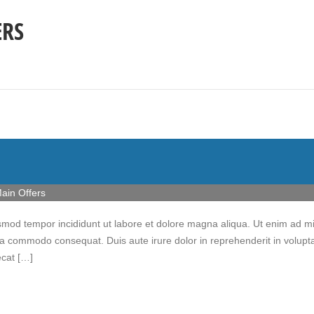
ERS
ain Offers
iusmod tempor incididunt ut labore et dolore magna aliqua. Ut enim ad m
 ea commodo consequat. Duis aute irure dolor in reprehenderit in volupt
ecat […]