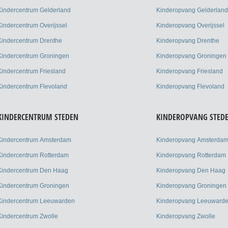
Kindercentrum Gelderland
Kinderopvang Gelderland
Kindercentrum Overijssel
Kinderopvang Overijssel
Kindercentrum Drenthe
Kinderopvang Drenthe
Kindercentrum Groningen
Kinderopvang Groningen
Kindercentrum Friesland
Kinderopvang Friesland
Kindercentrum Flevoland
Kinderopvang Flevoland
KINDERCENTRUM STEDEN
KINDEROPVANG STED
Kindercentrum Amsterdam
Kinderopvang Amsterda
Kindercentrum Rotterdam
Kinderopvang Rotterdam
Kindercentrum Den Haag
Kinderopvang Den Haag
Kindercentrum Groningen
Kinderopvang Groningen
Kindercentrum Leeuwarden
Kinderopvang Leeuward
Kindercentrum Zwolle
Kinderopvang Zwolle