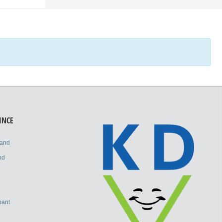
INCE
land
nd
bant