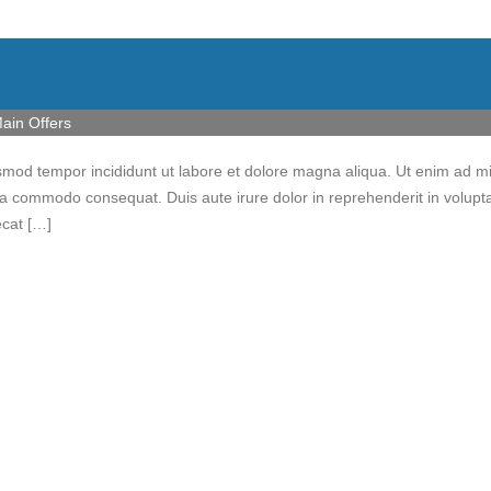
ain Offers
iusmod tempor incididunt ut labore et dolore magna aliqua. Ut enim ad m
 ea commodo consequat. Duis aute irure dolor in reprehenderit in volupt
ecat […]