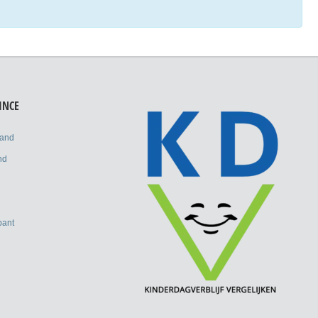
INCE
land
nd
bant