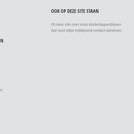
OOK OP DEZE SITE STAAN
Of meer info over onze kinderdagverblijven
dan kunt altijd vrijblijvend contact opnemen
EN
m
en
g